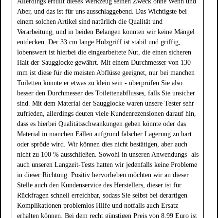
Allerdings erfüllt dieses Werkzeug seinen Zweck ohne Wenn und
Aber, und das ist für uns ausschlaggebend. Das Wichtigste bei
einem solchen Artikel sind natürlich die Qualität und
Verarbeitung, und in beiden Belangen konnten wir keine Mängel
entdecken. Der 33 cm lange Holzgriff ist stabil und griffig,
lobenswert ist hierbei die eingearbeitete Nut, die einen sicheren
Halt der Saugglocke gewährt. Mit einem Durchmesser von 130
mm ist diese für die meisten Abflüsse geeignet, nur bei manchen
Toiletten könnte er etwas zu klein sein - überprüfen Sie also
besser den Durchmesser des Toilettenabflusses, falls Sie unsicher
sind. Mit dem Material der Saugglocke waren unsere Tester sehr
zufrieden, allerdings deuten viele Kundenrezensionen darauf hin,
dass es hierbei Qualitätsschwankungen geben könnte oder das
Material in manchen Fällen aufgrund falscher Lagerung zu hart
oder spröde wird. Wir können dies nicht bestätigen, aber auch
nicht zu 100 % ausschließen. Sowohl in unseren Anwendungs- als
auch unseren Langzeit-Tests hatten wir jedenfalls keine Probleme
in dieser Richtung. Positiv hervorheben möchten wir an dieser
Stelle auch den Kundenservice des Herstellers, dieser ist für
Rückfragen schnell erreichbar, sodass Sie selbst bei derartigen
Komplikationen problemlos Hilfe und notfalls auch Ersatz
erhalten können. Bei dem recht günstigen Preis von 8.99 Euro ist