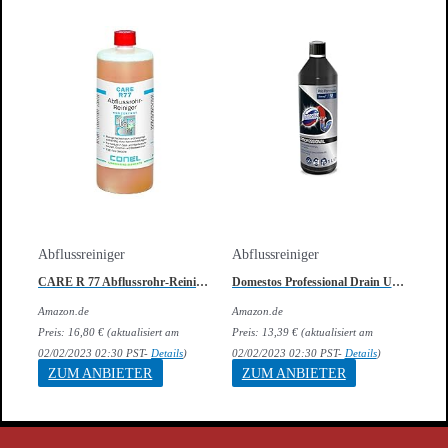
Abflussreiniger
Abflussreiniger
CARE R 77 Abflussrohr-Reiniger
Domestos Professional Drain Unblocker Gel
Amazon.de
Amazon.de
Preis:
16,80
€
(aktualisiert am
Preis:
13,39
€
(aktualisiert am
02/02/2023 02:30 PST-
Details
)
02/02/2023 02:30 PST-
Details
)
ZUM ANBIETER
ZUM ANBIETER