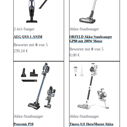
2-in1-Sauger
Akku-Staubsauger
AEG QX9-1-ANIM
ORFELD Akku Staubsauger
GP08 mit 200W Motor
Bewertet mit
0
von 5
Bewertet mit
0
von 5
239,24
€
0,00
€
Akku-Staubsauger
Akku-Staubsauger
Proscenic P10
Tineco A11 Hero/Master Akku