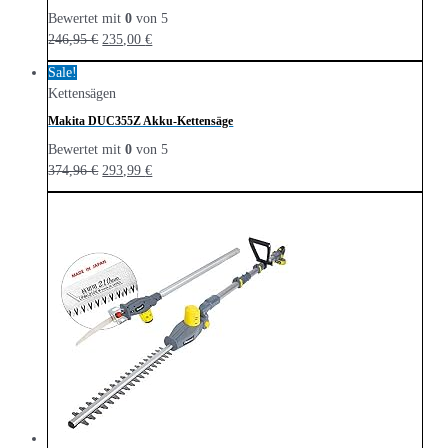
Bewertet mit
0
von 5
246,95
€
235,00
€
Sale!
Kettensägen
Makita DUC355Z Akku-Kettensäge
Bewertet mit
0
von 5
374,96
€
293,99
€