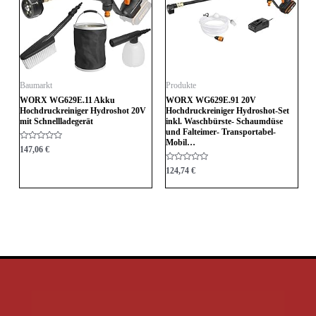
Baumarkt
Produkte
WORX WG629E.11 Akku
WORX WG629E.91 20V
Hochdruckreiniger Hydroshot 20V
Hochdruckreiniger Hydroshot-Set
mit Schnellladegerät
inkl. Waschbürste- Schaumdüse
und Falteimer- Transportabel-
Mobil…
Bewertet
147,06
€
mit
0
Bewertet
124,74
€
von
mit
5
0
von
5