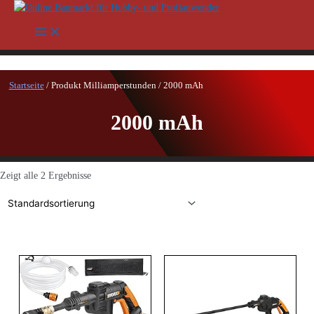
Zum
Inhalt
Main
springen
Menu
Startseite
/ Produkt Milliamperstunden / 2000 mAh
2000 mAh
Zeigt alle 2 Ergebnisse