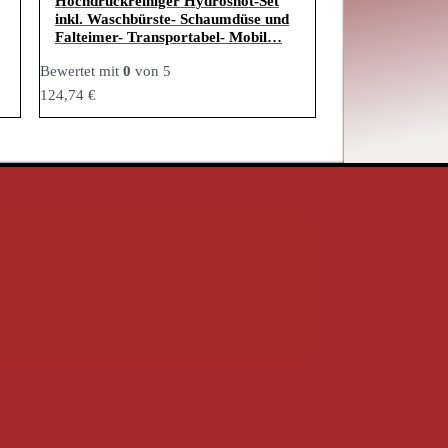
Hochdruckreiniger Hydroshot-Set
inkl. Waschbürste- Schaumdüse und
Falteimer- Transportabel- Mobil…
Bewertet mit
0
von 5
124,74
€