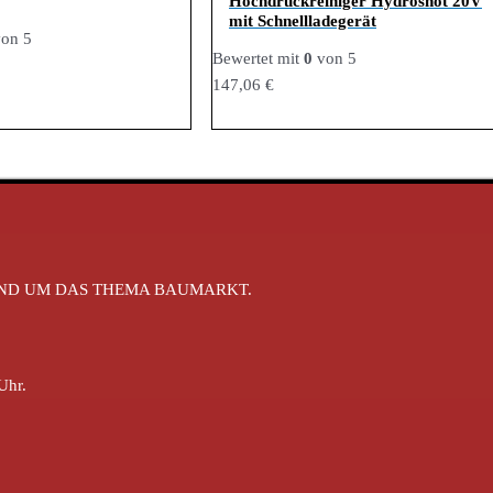
Hochdruckreiniger Hydroshot 20V
mit Schnellladegerät
on 5
Bewertet mit
0
von 5
147,06
€
RUND UM DAS THEMA BAUMARKT.
Uhr.