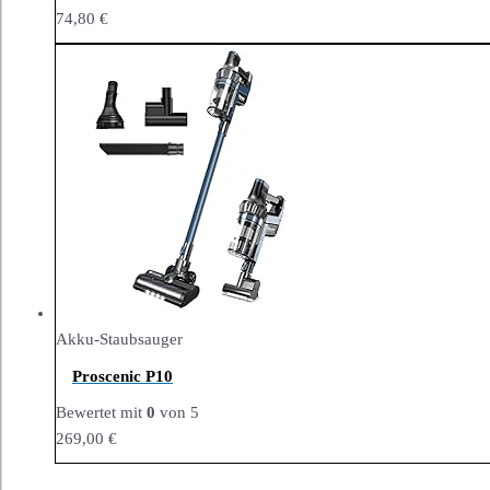
74,80
€
Akku-Staubsauger
Proscenic P10
Bewertet mit
0
von 5
269,00
€