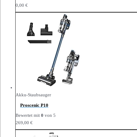
0,00
€
Akku-Staubsauger
Proscenic P10
Bewertet mit
0
von 5
269,00
€