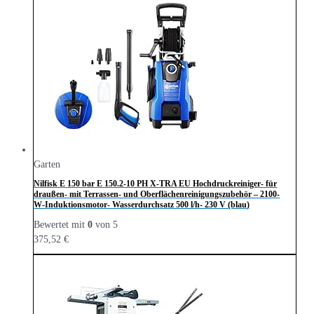
Garten
Nilfisk E 150 bar E 150.2-10 PH X-TRA EU Hochdruckreiniger- für
draußen- mit Terrassen- und Oberflächenreinigungszubehör – 2100-
W-Induktionsmotor- Wasserdurchsatz 500 l/h- 230 V (blau)
Bewertet mit
0
von 5
375,52
€