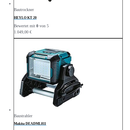
Bautrockner
HEYLO KT 20
Bewertet mit
0
von 5
1.049,00
€
Baustrahler
Makita DEADML811