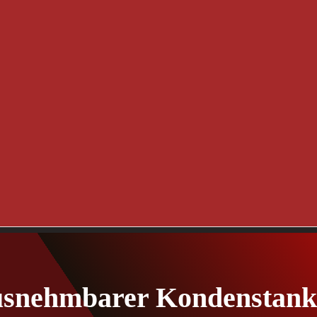
snehmbarer Kondenstank