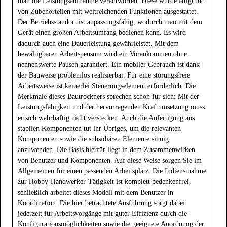
man die Leistungsaufnahme verantworten. Diese wurde aufgrund
von Zubehörteilen mit weitreichenden Funktionen ausgestattet.
Der Betriebsstandort ist anpassungsfähig, wodurch man mit dem
Gerät einen großen Arbeitsumfang bedienen kann. Es wird
dadurch auch eine Dauerleistung gewährleistet. Mit dem
bewältigbaren Arbeitspensum wird ein Vorankommen ohne
nennenswerte Pausen garantiert. Ein mobiler Gebrauch ist dank
der Bauweise problemlos realisierbar. Für eine störungsfreie
Arbeitsweise ist keinerlei Steuerungselement erforderlich. Die
Merkmale dieses Bautrockners sprechen schon für sich: Mit der
Leistungsfähigkeit und der hervorragenden Kraftumsetzung muss
er sich wahrhaftig nicht verstecken. Auch die Anfertigung aus
stabilen Komponenten tut ihr Übriges, um die relevanten
Komponenten sowie die subsidiären Elemente sinnig
anzuwenden. Die Basis hierfür liegt in dem Zusammenwirken
von Benutzer und Komponenten. Auf diese Weise sorgen Sie im
Allgemeinen für einen passenden Arbeitsplatz. Die Indienstnahme
zur Hobby-Handwerker-Tätigkeit ist komplett bedenkenfrei,
schließlich arbeitet dieses Modell mit dem Benutzer in
Koordination. Die hier betrachtete Ausführung sorgt dabei
jederzeit für Arbeitsvorgänge mit guter Effizienz durch die
Konfigurationsmöglichkeiten sowie die geeignete Anordnung der