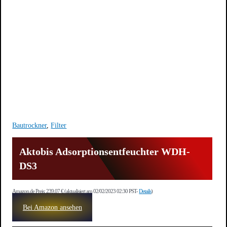
Bautrockner
,
Filter
Aktobis Adsorptionsentfeuchter WDH-
DS3
Amazon.de Preis:
239,07
€
(aktualisiert am 02/02/2023 02:30 PST-
Details
)
Bei Amazon ansehen