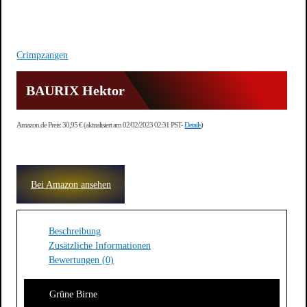
Crimpzangen
BAURIX Hektor
Amazon.de Preis:
30,95
€
(aktualisiert am 02/02/2023 02:31 PST-
Details
)
Bei Amazon ansehen
Beschreibung
Zusätzliche Informationen
Bewertungen (0)
Grüne Birne