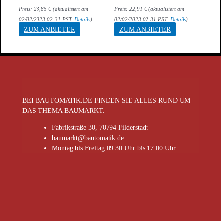
Preis:
23,85
€
(aktualisiert am
Preis:
22,91
€
(aktualisiert am
02/02/2023 02:31 PST-
Details
)
02/02/2023 02:31 PST-
Details
)
ZUM ANBIETER
ZUM ANBIETER
BEI BAUTOMATIK.DE FINDEN SIE ALLES RUND UM
DAS THEMA BAUMARKT.
Fabrikstraße 30, 70794 Filderstadt
baumarkt@bautomatik.de
Montag bis Freitag 09.30 Uhr bis 17:00 Uhr.