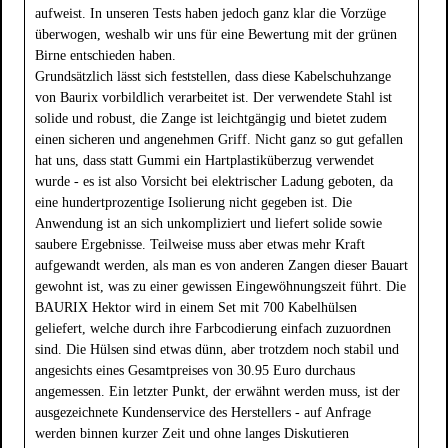
aufweist. In unseren Tests haben jedoch ganz klar die Vorzüge
überwogen, weshalb wir uns für eine Bewertung mit der grünen
Birne entschieden haben.
Grundsätzlich lässt sich feststellen, dass diese Kabelschuhzange
von Baurix vorbildlich verarbeitet ist. Der verwendete Stahl ist
solide und robust, die Zange ist leichtgängig und bietet zudem
einen sicheren und angenehmen Griff. Nicht ganz so gut gefallen
hat uns, dass statt Gummi ein Hartplastiküberzug verwendet
wurde - es ist also Vorsicht bei elektrischer Ladung geboten, da
eine hundertprozentige Isolierung nicht gegeben ist. Die
Anwendung ist an sich unkompliziert und liefert solide sowie
saubere Ergebnisse. Teilweise muss aber etwas mehr Kraft
aufgewandt werden, als man es von anderen Zangen dieser Bauart
gewohnt ist, was zu einer gewissen Eingewöhnungszeit führt. Die
BAURIX Hektor wird in einem Set mit 700 Kabelhülsen
geliefert, welche durch ihre Farbcodierung einfach zuzuordnen
sind. Die Hülsen sind etwas dünn, aber trotzdem noch stabil und
angesichts eines Gesamtpreises von 30.95 Euro durchaus
angemessen. Ein letzter Punkt, der erwähnt werden muss, ist der
ausgezeichnete Kundenservice des Herstellers - auf Anfrage
werden binnen kurzer Zeit und ohne langes Diskutieren