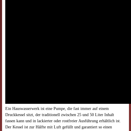
Ein Hauswasserwerk ist eine Pumpe, die fast immer auf einem
Druckkessel sitzt, der traditionell zwischen 25 und 50 Liter Inhalt
fassen kann und in lackierter oder rostfreier Ausführung erhältlich ist.
Der Kessel ist zur Hälfte mit Luft gefüllt und garantiert so einen