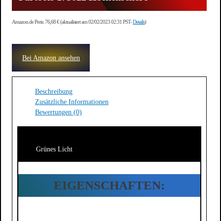
Amazon.de Preis:
76,68
€
(aktualisiert am 02/02/2023 02:31 PST-
Details
)
Bei Amazon ansehen
Beschreibung
Zusätzliche Informationen
Bewertungen (0)
Grünes Licht
EIGENSCHAFTEN: