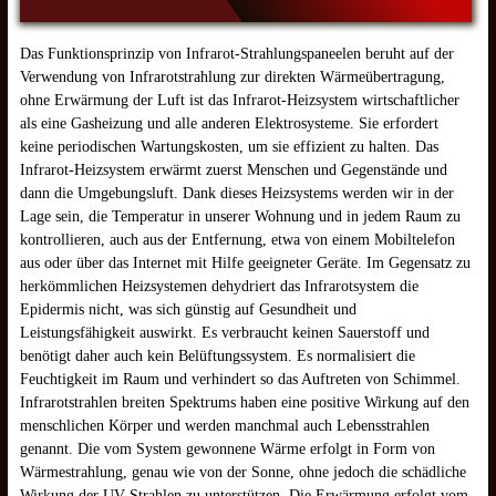
Das Funktionsprinzip von Infrarot-Strahlungspaneelen beruht auf der
Verwendung von Infrarotstrahlung zur direkten Wärmeübertragung,
ohne Erwärmung der Luft ist das Infrarot-Heizsystem wirtschaftlicher
als eine Gasheizung und alle anderen Elektrosysteme. Sie erfordert
keine periodischen Wartungskosten, um sie effizient zu halten. Das
Infrarot-Heizsystem erwärmt zuerst Menschen und Gegenstände und
dann die Umgebungsluft. Dank dieses Heizsystems werden wir in der
Lage sein, die Temperatur in unserer Wohnung und in jedem Raum zu
kontrollieren, auch aus der Entfernung, etwa von einem Mobiltelefon
aus oder über das Internet mit Hilfe geeigneter Geräte. Im Gegensatz zu
herkömmlichen Heizsystemen dehydriert das Infrarotsystem die
Epidermis nicht, was sich günstig auf Gesundheit und
Leistungsfähigkeit auswirkt. Es verbraucht keinen Sauerstoff und
benötigt daher auch kein Belüftungssystem. Es normalisiert die
Feuchtigkeit im Raum und verhindert so das Auftreten von Schimmel.
Infrarotstrahlen breiten Spektrums haben eine positive Wirkung auf den
menschlichen Körper und werden manchmal auch Lebensstrahlen
genannt. Die vom System gewonnene Wärme erfolgt in Form von
Wärmestrahlung, genau wie von der Sonne, ohne jedoch die schädliche
Wirkung der UV-Strahlen zu unterstützen. Die Erwärmung erfolgt vom