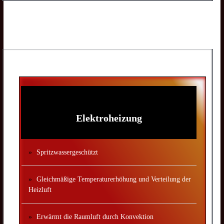
Elektroheizung
Spritzwassergeschützt
Gleichmäßige Temperaturerhöhung und Verteilung der
Heizluft
Erwärmt die Raumluft durch Konvektion