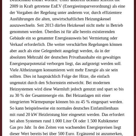
2009 in Kraft getretene EnEV (Energieeinsparverordnung) als eine
der Vorgaben der Regelung unter anderem vor, durch effizientere
Ausführungen die alten, unwirtschaftlichen Heizungskessel
auszuwechseln. Seit 2013 dürfen Heizkessel nicht mehr in Betrieb
genommen werden. Überdies ist für alle bereits existierenden
Gebäude ein so genannter Energieausweis bei Vermietung oder
Verkauf erforderlich. Die weiter verschärften Regelungen können
aber auch als eine Gelegenheit ausgelegt werden, da in der
absoluten Mehrzahl der deutschen Privathaushalte ein gewaltiges
Energiesparpotenzial verborgen liegt, das aufgezeigt werden soll.
Viele Altheizungen konsumieren weit mehr Energie als sie sein
sollten. Dies ist hauptsächlich Folge der Hitze, die einfach
ungenutzt durch den Schornstein entweicht. Bei modernen
Heizsystemen wird diese Warmluft jedoch genutzt und spart so bis
zu 30 % der Gesamtenergie ein. Bei Heizanlagen mit einer
integrierten Wärmepumpe können bis zu 45 % eingespart werden.
So kann beispielsweise ein normales deutsches Einfamilienhaus
mit rund 20 kW Heizleistung hier eingesetzt werden. Das erfordert
bei alten Systemen rund 1.000 Liter Öl oder 1.500 Kubikmeter
Gas pro Jahr. In den Zeiten von wachsenden Energiepreisen liegt
dieser Wert bereits bei über 500 Euro. Ergänzend ist anzumerken,