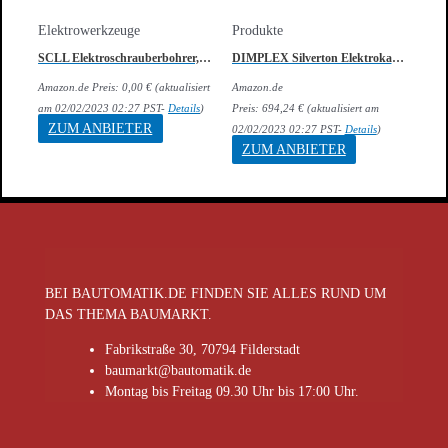
Elektrowerkzeuge
Produkte
SCLL Elektroschrauberbohrer, 12V Elektroschrauber, hochwertige wiederaufladbare Multifunktionshandbohrmaschine…
DIMPLEX Silverton Elektrokamin, Schwarz, B 68 x H 31 x T 35 cm
Amazon.de Preis:
0,00
€
(aktualisiert
Amazon.de
am 02/02/2023 02:27 PST-
Details
)
Preis:
694,24
€
(aktualisiert am
ZUM ANBIETER
02/02/2023 02:27 PST-
Details
)
ZUM ANBIETER
BEI BAUTOMATIK.DE FINDEN SIE ALLES RUND UM
DAS THEMA BAUMARKT.
Fabrikstraße 30, 70794 Filderstadt
baumarkt@bautomatik.de
Montag bis Freitag 09.30 Uhr bis 17:00 Uhr.