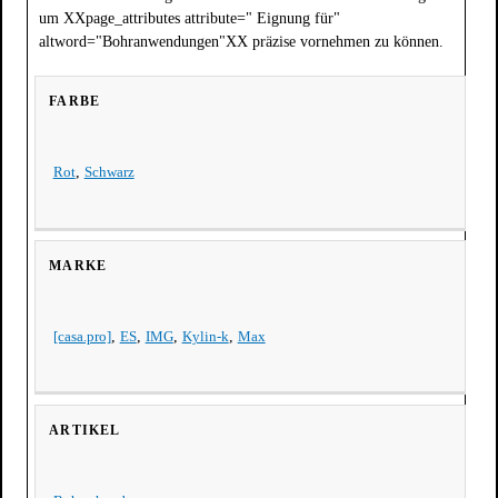
um XXpage_attributes attribute=" Eignung für"
altword="Bohranwendungen"XX präzise vornehmen zu können.
FARBE
Rot
,
Schwarz
MARKE
[casa.pro]
,
ES
,
IMG
,
Kylin-k
,
Max
ARTIKEL