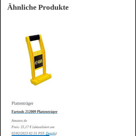
Ähnliche Produkte
Plattenträger
Fartools 212009 Plattenträger
Amazon.de
Preis:
25,17
€
(aktualisiert am
02/02/2023 02:31 PST-
Details
)