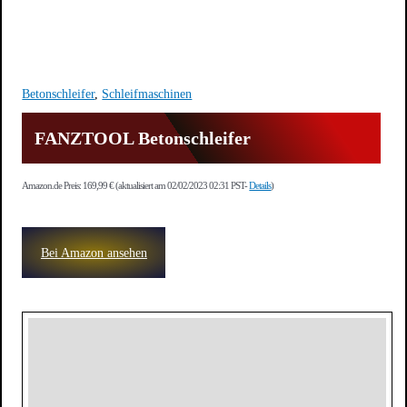
Betonschleifer
,
Schleifmaschinen
FANZTOOL Betonschleifer
Amazon.de Preis:
169,99
€
(aktualisiert am 02/02/2023 02:31 PST-
Details
)
Bei Amazon ansehen
Beschreibung
Zusätzliche Informationen
Bewertungen (0)