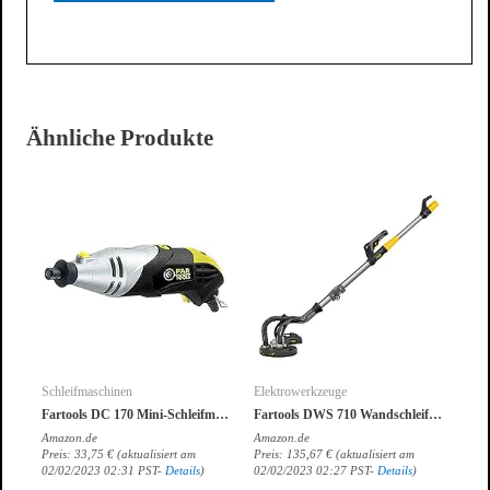
Ähnliche Produkte
Schleifmaschinen
Elektrowerkzeuge
Fartools DC 170 Mini-Schleifmaschine
Fartools DWS 710 Wandschleifer für Gipskarton- teleskopisch- 710 W- Durchmesser Schleifelement 225 mm- Drehgeschwindigkeit 1000-2100 U/min
Amazon.de
Amazon.de
Preis:
33,75
€
(aktualisiert am
Preis:
135,67
€
(aktualisiert am
02/02/2023 02:31 PST-
Details
)
02/02/2023 02:27 PST-
Details
)