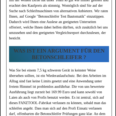
mit der weißen Birne hat unser Team so gut wie immer getestet und
erachtet den Kaufpreis als stimmig. Womöglich sind Sie auf der
Suche nach Schleifmaschinen von alternativen Anbietern. Wir raten
Ihnen, auf Google "Betonschleifer Test Bautomatik" einzutippen.
Dadurch wird Ihnen eine Auslese an geeigneten Unterseiten
offeriert, welche Ihnen dabei helfen dürften, sich zusätzlich bei uns
umzusehen und den geeigneten Vergleichsreport durchzulesen, der
besticht.
WAS IST EIN ARGUMENT FÜR DEN
BETONSCHLEIFER ?
Was Sie bei einem 7,5 kg schweren Gerät in keinster Weise
übersehen sollten, ist ein Wiederanlaufschutz. Bei den Arbeiten im
Alltag sind fast keine Limits gesetzt und eine Anwendung unter
freiem Himmel ist problemlos ausführbar. Die von uns bewertete
Ausführung liegt zurzeit bei 169.99 Euro und kann sowohl von
Laien als auch von Profis benutzt werden. Es ist zentral, sich auf
dieses FANZTOOL-Fabrikat verlassen zu können, sobald man das
schleifen angeht. Dass man sich auf den Profi Einsatz verlassen
darf, offenbarten die Betonschleifer Prüfungen ganz klar. An dem