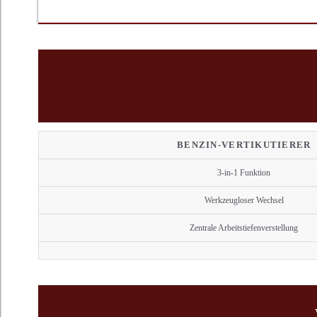
BENZIN-VERTIKUTIERER
3-in-1 Funktion
Werkzeugloser Wechsel
Zentrale Arbeitstiefenverstellung