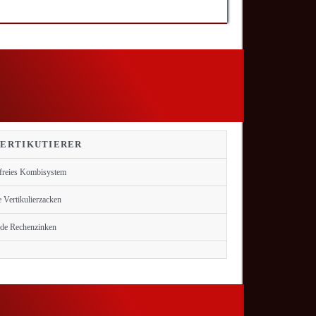
VERTIKUTIERER
freies Kombisystem
e Vertikulierzacken
de Rechenzinken