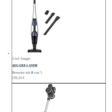
2-in1-Sauger
AEG QX9-1-ANIM
Bewertet mit
0
von 5
239,24
€