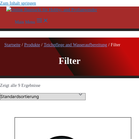
Zum Inhalt springen
Main Menu
Startseite
/
Produkte
/
Teichpflege and Wasseraufbereitung
/ Filter
Filter
Zeigt alle 9 Ergebnisse