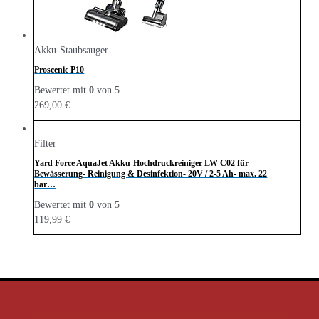
Akku-Staubsauger
Proscenic P10
Bewertet mit
0
von 5
269,00
€
Filter
Yard Force AquaJet Akku-Hochdruckreiniger LW C02 für
Bewässerung- Reinigung & Desinfektion- 20V / 2-5 Ah- max. 22
bar…
Bewertet mit
0
von 5
119,99
€