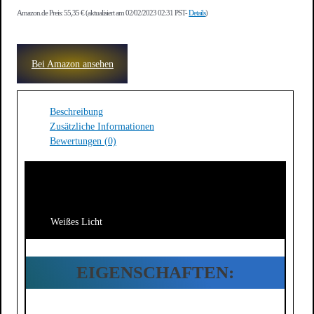
Amazon.de Preis:
55,35
€
(aktualisiert am 02/02/2023 02:31 PST-
Details
)
Bei Amazon ansehen
Beschreibung
Zusätzliche Informationen
Bewertungen (0)
Weißes Licht
EIGENSCHAFTEN: