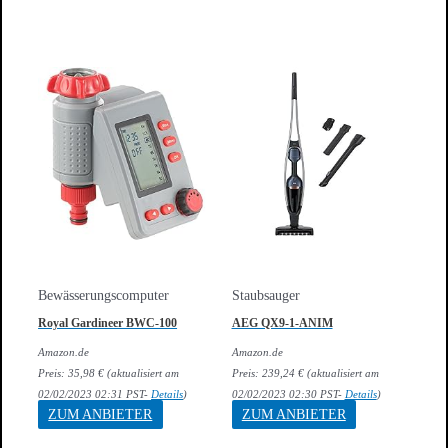
Bewässerungscomputer
Staubsauger
Royal Gardineer BWC-100
AEG QX9-1-ANIM
Amazon.de
Amazon.de
Preis:
35,98
€
(aktualisiert am
Preis:
239,24
€
(aktualisiert am
02/02/2023 02:31 PST-
Details
)
02/02/2023 02:30 PST-
Details
)
ZUM ANBIETER
ZUM ANBIETER