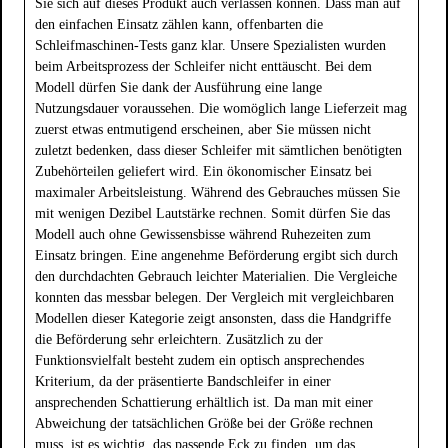
Sie sich auf dieses Produkt auch verlassen können. Dass man auf
den einfachen Einsatz zählen kann, offenbarten die
Schleifmaschinen-Tests ganz klar. Unsere Spezialisten wurden
beim Arbeitsprozess der Schleifer nicht enttäuscht. Bei dem
Modell dürfen Sie dank der Ausführung eine lange
Nutzungsdauer voraussehen. Die womöglich lange Lieferzeit mag
zuerst etwas entmutigend erscheinen, aber Sie müssen nicht
zuletzt bedenken, dass dieser Schleifer mit sämtlichen benötigten
Zubehörteilen geliefert wird. Ein ökonomischer Einsatz bei
maximaler Arbeitsleistung. Während des Gebrauches müssen Sie
mit wenigen Dezibel Lautstärke rechnen. Somit dürfen Sie das
Modell auch ohne Gewissensbisse während Ruhezeiten zum
Einsatz bringen. Eine angenehme Beförderung ergibt sich durch
den durchdachten Gebrauch leichter Materialien. Die Vergleiche
konnten das messbar belegen. Der Vergleich mit vergleichbaren
Modellen dieser Kategorie zeigt ansonsten, dass die Handgriffe
die Beförderung sehr erleichtern. Zusätzlich zu der
Funktionsvielfalt besteht zudem ein optisch ansprechendes
Kriterium, da der präsentierte Bandschleifer in einer
ansprechenden Schattierung erhältlich ist. Da man mit einer
Abweichung der tatsächlichen Größe bei der Größe rechnen
muss, ist es wichtig, das passende Eck zu finden, um das