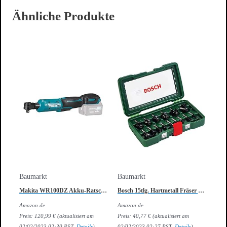
Ähnliche Produkte
Baumarkt
Baumarkt
Makita WR100DZ Akku-Ratschenschrauber
Bosch 15tlg. Hartmetall Fräser Set (für Holz, Ø-Schaft 8 mm, Zubehör Oberfräse)
Amazon.de
Amazon.de
Preis:
120,99
€
(aktualisiert am
Preis:
40,77
€
(aktualisiert am
02/02/2023 02:30 PST-
Details
)
02/02/2023 02:27 PST-
Details
)