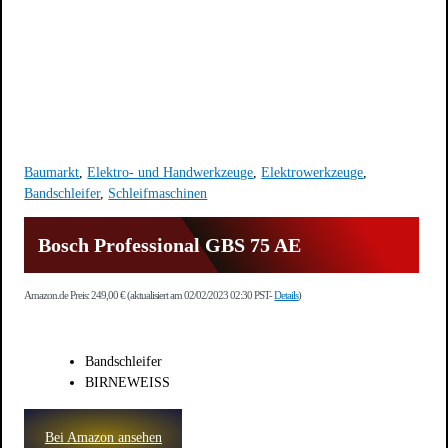
Baumarkt
,
Elektro- und Handwerkzeuge
,
Elektrowerkzeuge
,
Bandschleifer
,
Schleifmaschinen
Bosch Professional GBS 75 AE
Amazon.de Preis:
249,00
€
(aktualisiert am 02/02/2023 02:30 PST-
Details
)
Bandschleifer
BIRNEWEISS
Bei Amazon ansehen