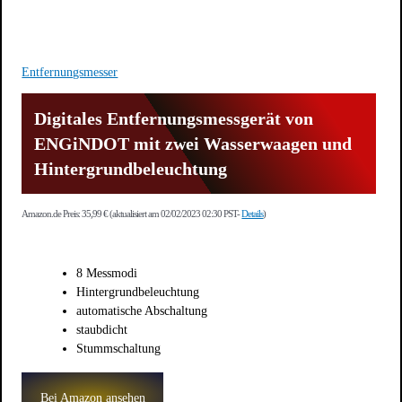
Entfernungsmesser
Digitales Entfernungsmessgerät von
ENGiNDOT mit zwei Wasserwaagen und
Hintergrundbeleuchtung
Amazon.de Preis:
35,99
€
(aktualisiert am 02/02/2023 02:30 PST-
Details
)
8 Messmodi
Hintergrundbeleuchtung
automatische Abschaltung
staubdicht
Stummschaltung
Bei Amazon ansehen