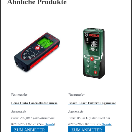
Ähnliche Produkte
Baumarkt
Baumarkt
Leica Disto Laser-Distanzmessgerät D2 Entfernungsmesser
Bosch Laser Entfernungsmesser UniversalDistance 50 (Messbereich: 0-05 – 50 m- im Karton)
Amazon.de
Amazon.de
Preis:
200,00
€
(aktualisiert am
Preis:
85,20
€
(aktualisiert am
02/02/2023 02:27 PST-
Details
)
02/02/2023 02:30 PST-
Details
)
ZUM ANBIETER
ZUM ANBIETER