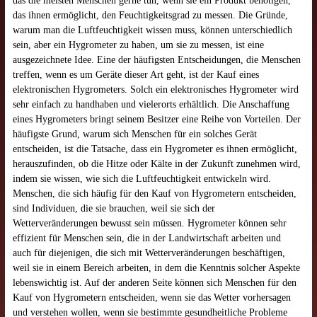
das die meisten Menschen gerne tun, wenn sie ein Produkt benötigen,
das ihnen ermöglicht, den Feuchtigkeitsgrad zu messen. Die Gründe,
warum man die Luftfeuchtigkeit wissen muss, können unterschiedlich
sein, aber ein Hygrometer zu haben, um sie zu messen, ist eine
ausgezeichnete Idee. Eine der häufigsten Entscheidungen, die Menschen
treffen, wenn es um Geräte dieser Art geht, ist der Kauf eines
elektronischen Hygrometers. Solch ein elektronisches Hygrometer wird
sehr einfach zu handhaben und vielerorts erhältlich. Die Anschaffung
eines Hygrometers bringt seinem Besitzer eine Reihe von Vorteilen. Der
häufigste Grund, warum sich Menschen für ein solches Gerät
entscheiden, ist die Tatsache, dass ein Hygrometer es ihnen ermöglicht,
herauszufinden, ob die Hitze oder Kälte in der Zukunft zunehmen wird,
indem sie wissen, wie sich die Luftfeuchtigkeit entwickeln wird.
Menschen, die sich häufig für den Kauf von Hygrometern entscheiden,
sind Individuen, die sie brauchen, weil sie sich der
Wetterveränderungen bewusst sein müssen. Hygrometer können sehr
effizient für Menschen sein, die in der Landwirtschaft arbeiten und
auch für diejenigen, die sich mit Wetterveränderungen beschäftigen,
weil sie in einem Bereich arbeiten, in dem die Kenntnis solcher Aspekte
lebenswichtig ist. Auf der anderen Seite können sich Menschen für den
Kauf von Hygrometern entscheiden, wenn sie das Wetter vorhersagen
und verstehen wollen, wenn sie bestimmte gesundheitliche Probleme