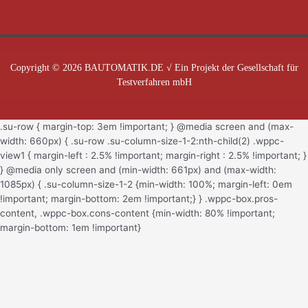
Copyright © 2026 BAUTOMATIK.DE √ Ein Projekt der Gesellschaft für
Testverfahren mbH
.su-row { margin-top: 3em !important; } @media screen and (max-
width: 660px) { .su-row .su-column-size-1-2:nth-child(2) .wppc-
view1 { margin-left : 2.5% !important; margin-right : 2.5% !important; }
} @media only screen and (min-width: 661px) and (max-width:
1085px) { .su-column-size-1-2 {min-width: 100%; margin-left: 0em
!important; margin-bottom: 2em !important;} } .wppc-box.pros-
content, .wppc-box.cons-content {min-width: 80% !important;
margin-bottom: 1em !important}