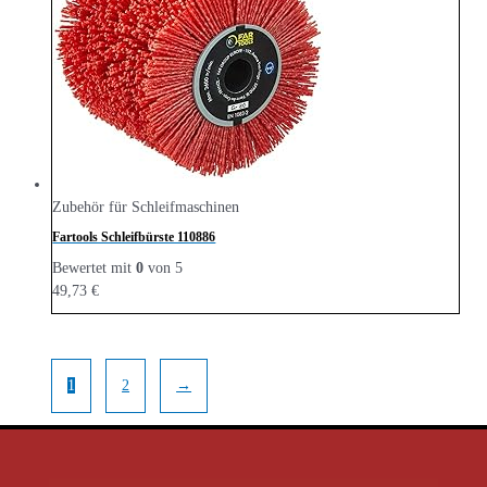
Zubehör für Schleifmaschinen
Fartools Schleifbürste 110886
Bewertet mit
0
von 5
49,73
€
1
2
→