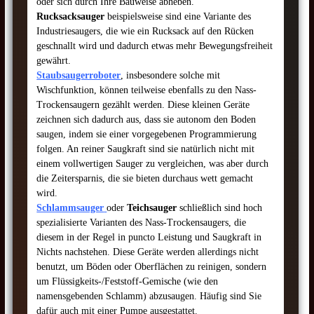
oder sich durch Ihre Bauweise abheben.
Rucksacksauger
beispielsweise sind eine Variante des
Industriesaugers, die wie ein Rucksack auf den Rücken
geschnallt wird und dadurch etwas mehr Bewegungsfreiheit
gewährt.
Staubsaugerroboter
, insbesondere solche mit
Wischfunktion, können teilweise ebenfalls zu den Nass-
Trockensaugern gezählt werden. Diese kleinen Geräte
zeichnen sich dadurch aus, dass sie autonom den Boden
saugen, indem sie einer vorgegebenen Programmierung
folgen. An reiner Saugkraft sind sie natürlich nicht mit
einem vollwertigen Sauger zu vergleichen, was aber durch
die Zeitersparnis, die sie bieten durchaus wett gemacht
wird.
Schlammsauger
oder
Teichsauger
schließlich sind hoch
spezialisierte Varianten des Nass-Trockensaugers, die
diesem in der Regel in puncto Leistung und Saugkraft in
Nichts nachstehen. Diese Geräte werden allerdings nicht
benutzt, um Böden oder Oberflächen zu reinigen, sondern
um Flüssigkeits-/Feststoff-Gemische (wie den
namensgebenden Schlamm) abzusaugen. Häufig sind Sie
dafür auch mit einer Pumpe ausgestattet.